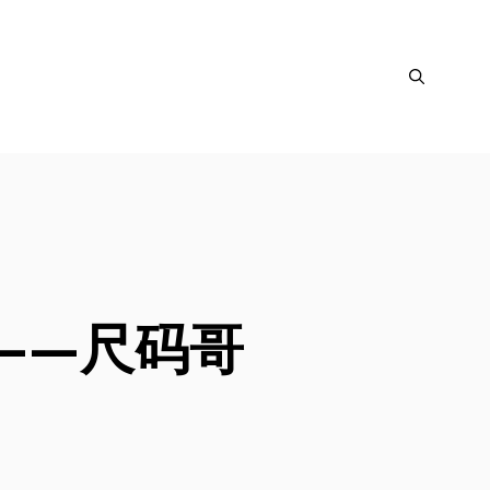
——尺码哥