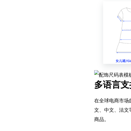
多语言支
在全球电商市场
文、中文、法文
商品。