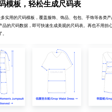
码模板，轻松生成尺码表
了众多实用的尺码模板，覆盖服饰、饰品、包包、手饰等各类
产品的尺码数据，即可快速生成美观的尺码表。再也不用担
了。