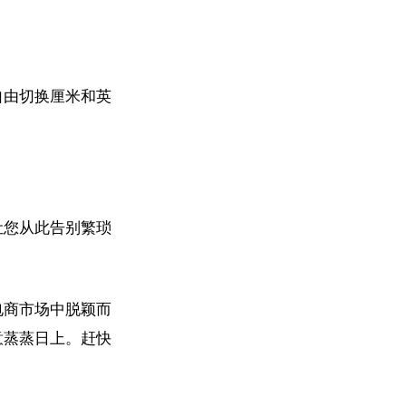
自由切换厘米和英
让您从此告别繁琐
电商市场中脱颖而
意蒸蒸日上。赶快