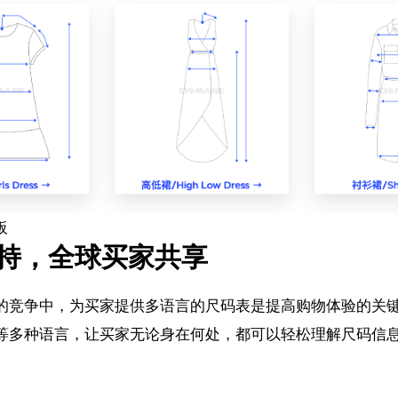
持，全球买家共享
的竞争中，为买家提供多语言的尺码表是提高购物体验的关
等多种语言，让买家无论身在何处，都可以轻松理解尺码信