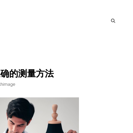
正确的测量方法
chimage