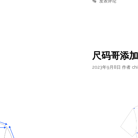
类
发表评论
尺码哥添
2023年9月8日
作者
ch