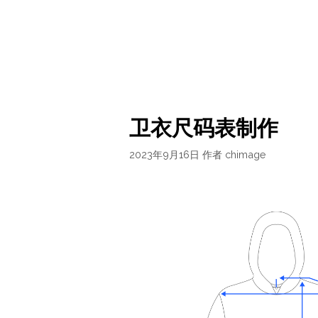
卫衣尺码表制作
2023年9月16日
作者
chimage