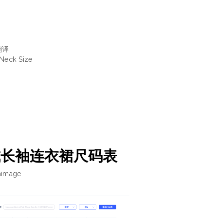
翻译
eck Size
成长袖连衣裙尺码表
himage