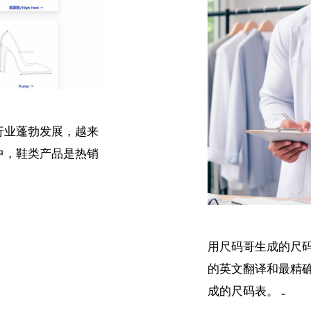
行业蓬勃发展，越来
中，鞋类产品是热销
用尺码哥生成的尺
的英文翻译和最精
成的尺码表。 …