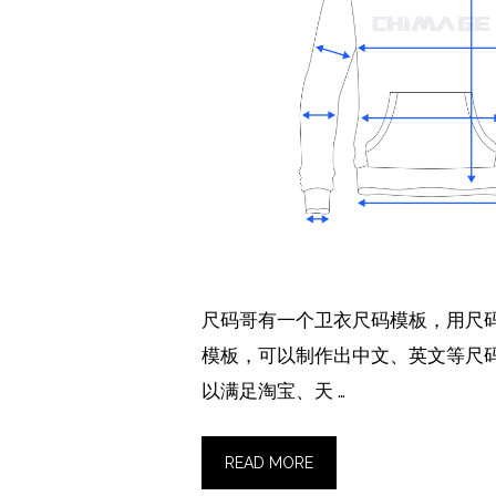
尺码哥有一个卫衣尺码模板，用尺
模板，可以制作出中文、英文等尺
以满足淘宝、天 …
READ MORE