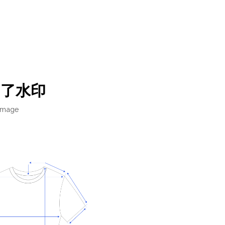
加了水印
image