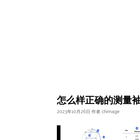
怎么样正确的测量
2023年10月26日
作者
chimage