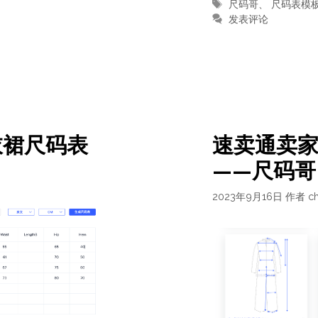
类
标
尺码哥
、
尺码表模
签
发表评论
衣裙尺码表
速卖通卖
——尺码哥
2023年9月16日
作者
c