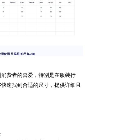
到消费者的喜爱，特别是在服装行
够快速找到合适的尺寸，提供详细且
哥