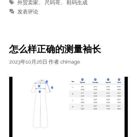
标
外贸卖家
、
尺码哥
、
鞋码生成
签
发表评论
怎么样正确的测量袖长
2023年10月26日
作者
chimage