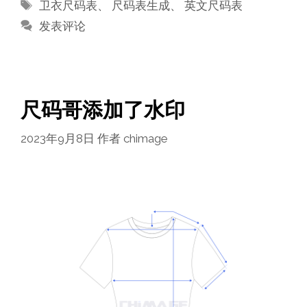
标
卫衣尺码表
、
尺码表生成
、
英文尺码表
签
发表评论
尺码哥添加了水印
2023年9月8日
作者
chimage