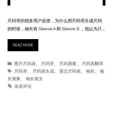
尺码哥的很多用户反馈，为什么用尺码哥生成尺码
的时候，袖长有 Sleeve A 和 Sleeve B ，他认为只 …
READ MORE
分
图片尺码表
、
尺码哥
、
尺码测量
、
尺码表翻译
类
标
尺码哥
、
尺码表生成
、
英文尺码表
、
袖长
、
袖
签
长测量
、
袖长英文
发表评论