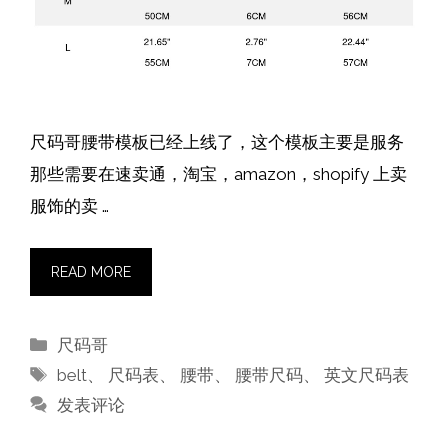
尺码哥腰带模板已经上线了，这个模板主要是服务
那些需要在速卖通，淘宝，amazon，shopify 上卖
服饰的卖 …
READ MORE
分
尺码哥
类
标
belt
、
尺码表
、
腰带
、
腰带尺码
、
英文尺码表
签
发表评论