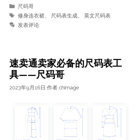
分
尺码哥
类
标
修身连衣裙
、
尺码表生成
、
英文尺码表
签
发表评论
速卖通卖家必备的尺码表工
具——尺码哥
2023年9月16日
作者
chimage