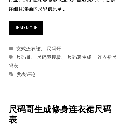
详细且准确的尺码信息至 …
READ MORE
分
女式连衣裙
、
尺码哥
类
标
尺码哥
、
尺码表模板
、
尺码表生成
、
连衣裙尺
签
码表
发表评论
尺码哥生成修身连衣裙尺码
表