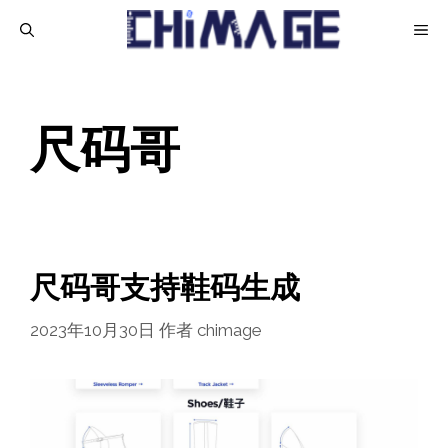
跳
菜
至
内
单
容
尺码哥
尺码哥支持鞋码生成
2023年10月30日
作者
chimage