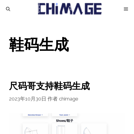
跳
菜
至
内
单
容
鞋码生成
尺码哥支持鞋码生成
2023年10月30日
作者
chimage