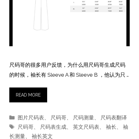
尺码哥的很多用户反馈，为什么用尺码哥生成尺码
的时候，袖长有 Sleeve A 和 Sleeve B ，他认为只 …
READ MORE
分
图片尺码表
、
尺码哥
、
尺码测量
、
尺码表翻译
类
标
尺码哥
、
尺码表生成
、
英文尺码表
、
袖长
、
袖
签
长测量
、
袖长英文