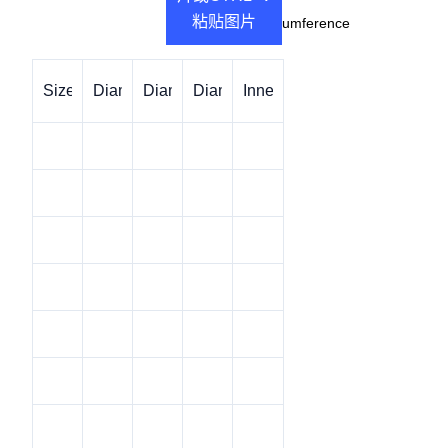
粘贴图片
InnerCircumference