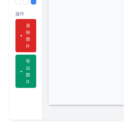
操作
清
除
图
片
导
出
图
片